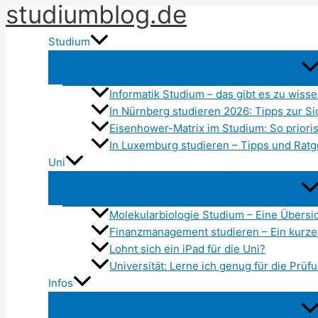
studiumblog.de
Zum
Inhalt
Studium
springen
Informatik Studium – das gibt es zu wiss
In Nürnberg studieren 2026: Tipps zur Si
Eisenhower-Matrix im Studium: So priorisi
In Luxemburg studieren – Tipps und Rat
Uni
Molekularbiologie Studium – Eine Übersi
Finanzmanagement studieren – Ein kurze
Lohnt sich ein iPad für die Uni?
Universität: Lerne ich genug für die Prüf
Infos