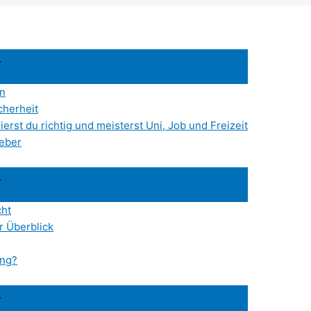
en
cherheit
erst du richtig und meisterst Uni, Job und Freizeit
geber
cht
r Überblick
ung?