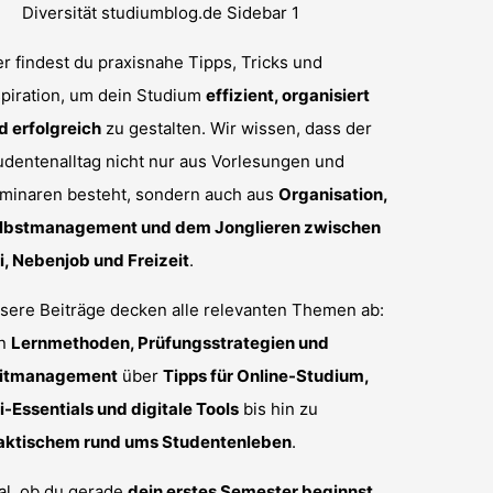
er findest du praxisnahe Tipps, Tricks und
spiration, um dein Studium
effizient, organisiert
d erfolgreich
zu gestalten. Wir wissen, dass der
udentenalltag nicht nur aus Vorlesungen und
minaren besteht, sondern auch aus
Organisation,
lbstmanagement und dem Jonglieren zwischen
i, Nebenjob und Freizeit
.
sere Beiträge decken alle relevanten Themen ab:
n
Lernmethoden, Prüfungsstrategien und
itmanagement
über
Tipps für Online-Studium,
i-Essentials und digitale Tools
bis hin zu
aktischem rund ums Studentenleben
.
al, ob du gerade
dein erstes Semester beginnst