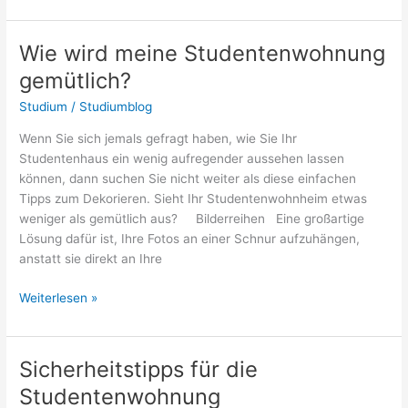
schreibt
man
einen
Wie wird meine Studentenwohnung
guten
gemütlich?
Essay?
Tipps
Studium
/
Studiumblog
und
Wenn Sie sich jemals gefragt haben, wie Sie Ihr
Tricks
Studentenhaus ein wenig aufregender aussehen lassen
können, dann suchen Sie nicht weiter als diese einfachen
Tipps zum Dekorieren. Sieht Ihr Studentenwohnheim etwas
weniger als gemütlich aus? Bilderreihen Eine großartige
Lösung dafür ist, Ihre Fotos an einer Schnur aufzuhängen,
anstatt sie direkt an Ihre
Wie
Weiterlesen »
wird
meine
Studentenwohnung
Sicherheitstipps für die
gemütlich?
Studentenwohnung