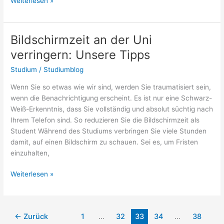
Die
Weiterlesen »
Zeit
nach
den
Bildschirmzeit an der Uni
Prüfungen:
verringern: Unsere Tipps
Was
tun?
Studium
/
Studiumblog
Wenn Sie so etwas wie wir sind, werden Sie traumatisiert sein,
wenn die Benachrichtigung erscheint. Es ist nur eine Schwarz-
Weiß-Erkenntnis, dass Sie vollständig und absolut süchtig nach
Ihrem Telefon sind. So reduzieren Sie die Bildschirmzeit als
Student Während des Studiums verbringen Sie viele Stunden
damit, auf einen Bildschirm zu schauen. Sei es, um Fristen
einzuhalten,
Bildschirmzeit
Weiterlesen »
an
der
Uni
←
Zurück
1
…
32
33
34
…
38
verringern: