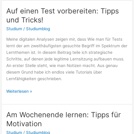
wenn
Sie
Auf einen Test vorbereiten: Tipps
im
und Tricks!
Unterricht
verwirrt
Studium
/
Studiumblog
sind?
Meine digitalen Analysen zeigen mir, dass Wie man für Tests
lernt der am zweithäufigsten gesuchte Begriff im Spektrum der
Lernthemen ist. In diesem Beitrag teile ich strategische
Schritte, auf denen jede legitime Lernsitzung aufbauen muss.
An erster Stelle steht, wie man Notizen macht. Aus genau
diesem Grund habe ich endlos viele Tutorials über
Lernfähigkeiten geschrieben.
Auf
Weiterlesen »
einen
Test
vorbereiten:
Am Wochenende lernen: Tipps für
Tipps
Motivation
und
Tricks!
Studium
/
Studiumblog