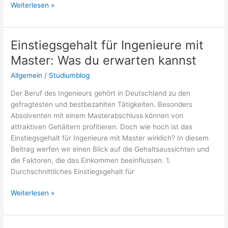
Studiengänge
Weiterlesen »
für
Sportinteressierte:
Welche
Einstiegsgehalt für Ingenieure mit
Möglichkeiten
Master: Was du erwarten kannst
gibt
es?
Allgemein
/
Studiumblog
Der Beruf des Ingenieurs gehört in Deutschland zu den
gefragtesten und bestbezahlten Tätigkeiten. Besonders
Absolventen mit einem Masterabschluss können von
attraktiven Gehältern profitieren. Doch wie hoch ist das
Einstiegsgehalt für Ingenieure mit Master wirklich? In diesem
Beitrag werfen wir einen Blick auf die Gehaltsaussichten und
die Faktoren, die das Einkommen beeinflussen. 1.
Durchschnittliches Einstiegsgehalt für
Einstiegsgehalt
Weiterlesen »
für
Ingenieure
mit