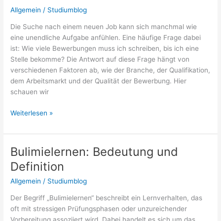
Allgemein
/
Studiumblog
Die Suche nach einem neuen Job kann sich manchmal wie
eine unendliche Aufgabe anfühlen. Eine häufige Frage dabei
ist: Wie viele Bewerbungen muss ich schreiben, bis ich eine
Stelle bekomme? Die Antwort auf diese Frage hängt von
verschiedenen Faktoren ab, wie der Branche, der Qualifikation,
dem Arbeitsmarkt und der Qualität der Bewerbung. Hier
schauen wir
Wie
Weiterlesen »
viele
Bewerbungen
verschicken,
Bulimielernen: Bedeutung und
bis
Definition
man
einen
Allgemein
/
Studiumblog
Job
Der Begriff „Bulimielernen“ beschreibt ein Lernverhalten, das
bekommt?
oft mit stressigen Prüfungsphasen oder unzureichender
Vorbereitung assoziiert wird. Dabei handelt es sich um das