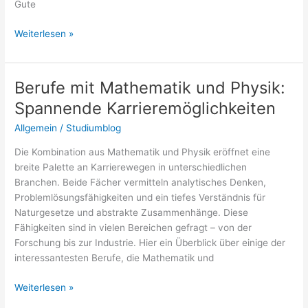
Gute
Klausurenphase
Weiterlesen »
überstehen:
Tipps
für
Berufe mit Mathematik und Physik:
eine
Spannende Karrieremöglichkeiten
erfolgreiche
Prüfungszeit
Allgemein
/
Studiumblog
Die Kombination aus Mathematik und Physik eröffnet eine
breite Palette an Karrierewegen in unterschiedlichen
Branchen. Beide Fächer vermitteln analytisches Denken,
Problemlösungsfähigkeiten und ein tiefes Verständnis für
Naturgesetze und abstrakte Zusammenhänge. Diese
Fähigkeiten sind in vielen Bereichen gefragt – von der
Forschung bis zur Industrie. Hier ein Überblick über einige der
interessantesten Berufe, die Mathematik und
Berufe
Weiterlesen »
mit