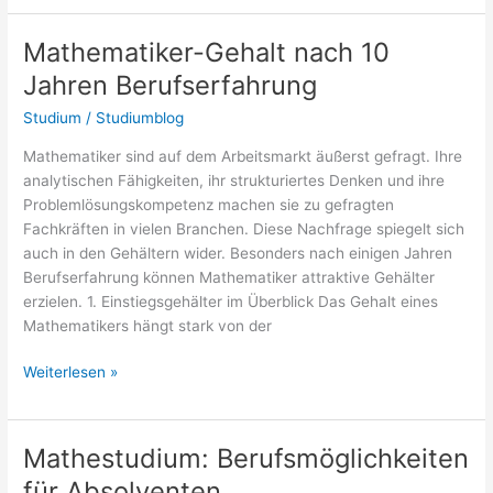
Mathematik
und
Mathematiker-Gehalt nach 10
Physik:
Jahren Berufserfahrung
Spannende
Karrieremöglichkeiten
Studium
/
Studiumblog
Mathematiker sind auf dem Arbeitsmarkt äußerst gefragt. Ihre
analytischen Fähigkeiten, ihr strukturiertes Denken und ihre
Problemlösungskompetenz machen sie zu gefragten
Fachkräften in vielen Branchen. Diese Nachfrage spiegelt sich
auch in den Gehältern wider. Besonders nach einigen Jahren
Berufserfahrung können Mathematiker attraktive Gehälter
erzielen. 1. Einstiegsgehälter im Überblick Das Gehalt eines
Mathematikers hängt stark von der
Mathematiker-
Weiterlesen »
Gehalt
nach
10
Mathestudium: Berufsmöglichkeiten
Jahren
für Absolventen
Berufserfahrung