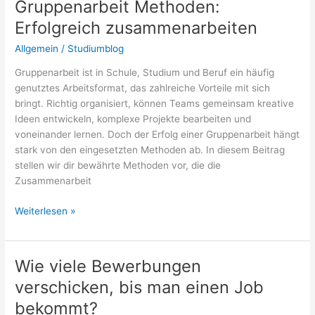
Gruppenarbeit Methoden:
Master:
Erfolgreich zusammenarbeiten
Was
du
Allgemein
/
Studiumblog
erwarten
Gruppenarbeit ist in Schule, Studium und Beruf ein häufig
kannst
genutztes Arbeitsformat, das zahlreiche Vorteile mit sich
bringt. Richtig organisiert, können Teams gemeinsam kreative
Ideen entwickeln, komplexe Projekte bearbeiten und
voneinander lernen. Doch der Erfolg einer Gruppenarbeit hängt
stark von den eingesetzten Methoden ab. In diesem Beitrag
stellen wir dir bewährte Methoden vor, die die
Zusammenarbeit
Gruppenarbeit
Weiterlesen »
Methoden:
Erfolgreich
zusammenarbeiten
Wie viele Bewerbungen
verschicken, bis man einen Job
bekommt?