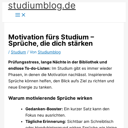
studiumblog.de
Zum
Inhalt
springen
Motivation fürs Studium –
Sprüche, die dich stärken
/
Studium
/ Von
Studiumblog
Prüfungsstress, lange Nächte in der Bibliothek und
endlose To-do-Listen:
Im Studium gibt es immer wieder
Phasen, in denen die Motivation nachlässt. Inspirierende
Sprüche können helfen, den Blick aufs Ziel zu richten und
neue Energie zu tanken.
Warum motivierende Sprüche wirken
Gedanken-Booster:
Ein kurzer Satz kann den
Fokus neu ausrichten.
Tägliche Erinnerung:
Sichtbar am Schreibtisch
oder Handyhintergrund wirken Sprüche wie kleine