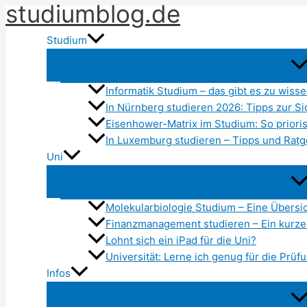
studiumblog.de
Zum
Inhalt
Studium
springen
Informatik Studium – das gibt es zu wiss
In Nürnberg studieren 2026: Tipps zur Si
Eisenhower-Matrix im Studium: So priorisi
In Luxemburg studieren – Tipps und Rat
Uni
Molekularbiologie Studium – Eine Übersi
Finanzmanagement studieren – Ein kurze
Lohnt sich ein iPad für die Uni?
Universität: Lerne ich genug für die Prüf
Infos