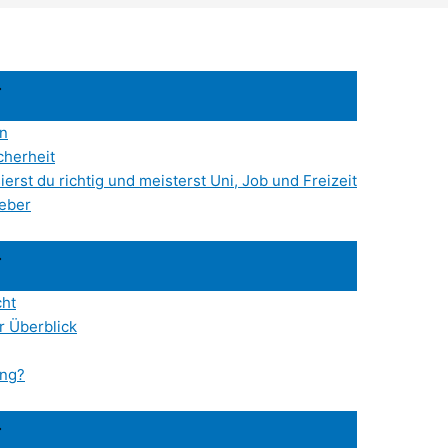
en
cherheit
erst du richtig und meisterst Uni, Job und Freizeit
geber
cht
r Überblick
ung?