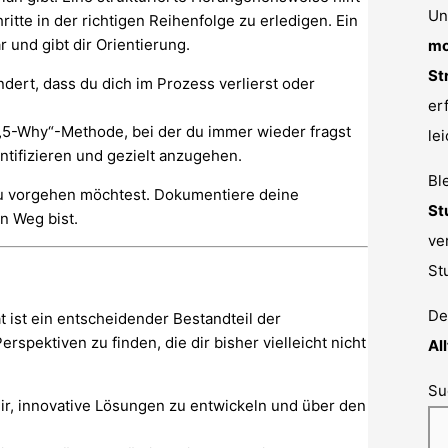
Un
itte in der richtigen Reihenfolge zu erledigen. Ein
und gibt dir Orientierung.
mo
St
ndert, dass du dich im Prozess verlierst oder
er
5-Why“-Methode, bei der du immer wieder fragst
le
tifizieren und gezielt anzugehen.
Bl
ie du vorgehen möchtest. Dokumentiere deine
St
n Weg bist.
ve
St
De
 ist ein entscheidender Bestandteil der
erspektiven zu finden, die dir bisher vielleicht nicht
Al
Su
ir, innovative Lösungen zu entwickeln und über den