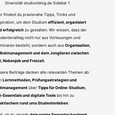
er findest du praxisnahe Tipps, Tricks und
spiration, um dein Studium
effizient, organisiert
d erfolgreich
zu gestalten. Wir wissen, dass der
udentenalltag nicht nur aus Vorlesungen und
minaren besteht, sondern auch aus
Organisation,
lbstmanagement und dem Jonglieren zwischen
i, Nebenjob und Freizeit
.
sere Beiträge decken alle relevanten Themen ab:
n
Lernmethoden, Prüfungsstrategien und
itmanagement
über
Tipps für Online-Studium,
i-Essentials und digitale Tools
bis hin zu
aktischem rund ums Studentenleben
.
al, ob du gerade
dein erstes Semester beginnst