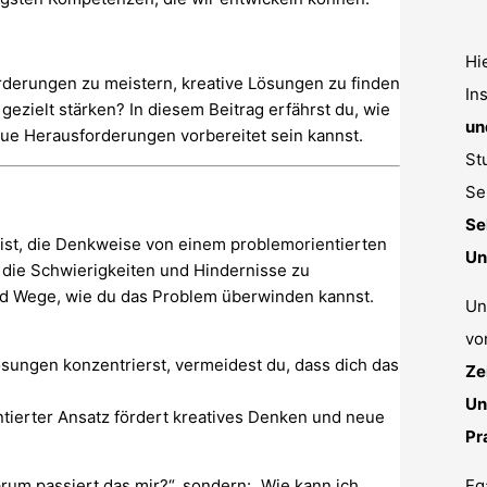
Hi
rderungen zu meistern, kreative Lösungen zu finden
In
ezielt stärken? In diesem Beitrag erfährst du, wie
un
ue Herausforderungen vorbereitet sein kannst.
St
Se
Se
 ist, die Denkweise von einem problemorientierten
Un
f die Schwierigkeiten und Hindernisse zu
nd Wege, wie du das Problem überwinden kannst.
Un
vo
sungen konzentrierst, vermeidest du, dass dich das
Ze
Un
tierter Ansatz fördert kreatives Denken und neue
Pr
rum passiert das mir?“, sondern: „Wie kann ich
Eg