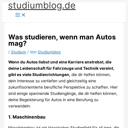
studiumblog.de
Zum
Inhalt
springen
Was studieren, wenn man Autos
mag?
/
Studium
/ Von
Studiumblog
Wenn du Autos liebst und eine Karriere anstrebst, die
deine Leidenschaft für Fahrzeuge und Technik vereint,
gibt es viele Studienrichtungen,
die dir helfen können,
dein Interesse zu vertiefen und gleichzeitig eine
zukunftsorientierte berufliche Perspektive zu schaffen. Hier
sind einige spannende Studiengänge, die dir helfen können,
deine Begeisterung für Autos in eine Berufung zu
verwandeln:
1.
Maschinenbau
Maschinenbau ist ein klassisches Studienfeld für all jene, die